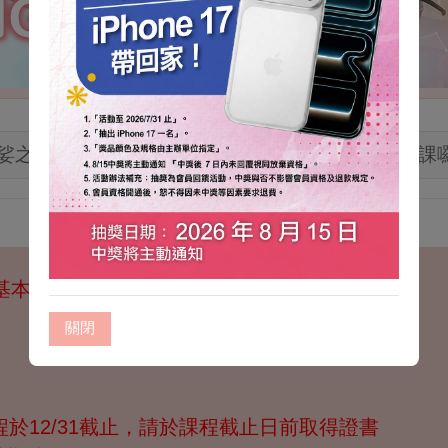
洋、美麗之島-多元族群的臺灣(一)(二)(三)」開
基本知能，免費課程已開課!!
關閉
年課程於12/31截止，請於課程截止日前取得證書