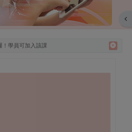
開啟
課囉！學員可加入該課