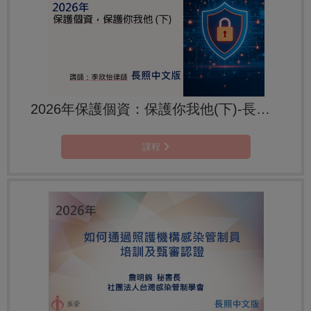
2026年保護個資：保護你我他(下)-長照中文版
課程