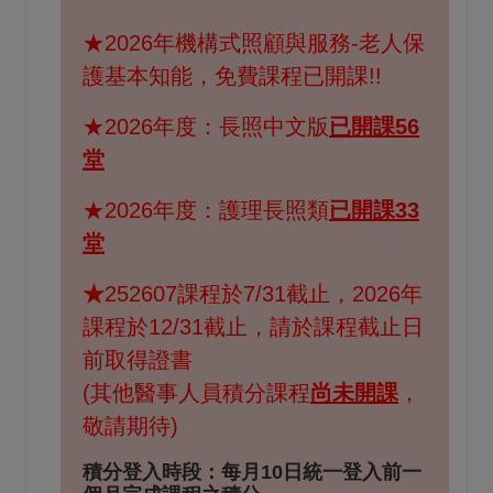
★2026年機構式照顧與服務-老人保
護基本知能，免費課程已開課!!
★2026年度：長照中文版
已開課56
堂
★2026年度：護理長照類
已開課33
堂
★
252607課程於7/31截止，2026年
課程於12/31截止，請於課程截止日
前取得證書
(其他醫事人員積分課程
尚未開課
，
敬請期待)
積分登入時段：
每月10日統一登入前一