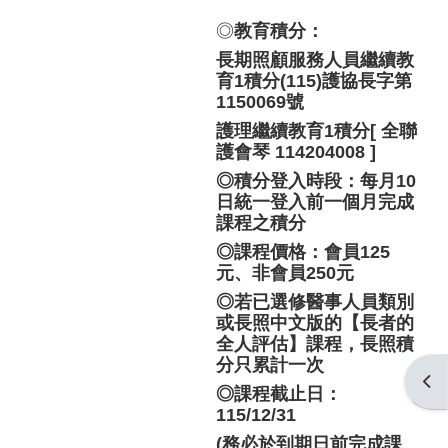
◎
教育積分：
長期照顧服務人員繼續教
育1積分(115)護協長字第
1150069號
護理繼續教育1積分
[ 全聯
護會琴 114204008
]
◎
積分登入時段：
每月10
日統一登入前一個月完成
課程之積分
◎課程價格：會員125
元、非會員250元
◎
若已選修醫事人員類別
或長照中文版的【長者的
全人評估】課程，長照積
分只累計一次
開啟
◎課程截止日：
115/12/31
(務必於到期日前完成課