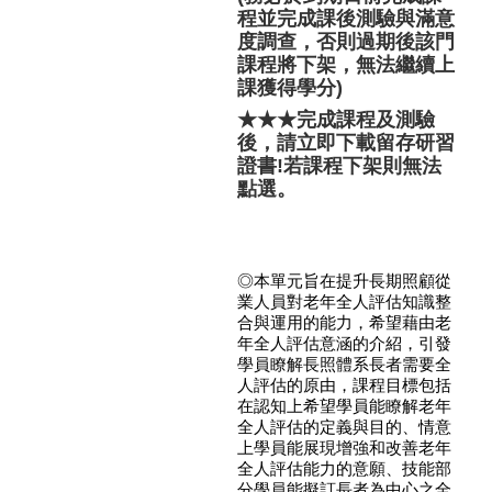
程並完成課後測驗與滿意
度調查，否則過期後該門
課程將下架，無法繼續上
課獲得學分)
★★★完成課程及測驗
後，請立即下載留存研習
證書!若課程下架則無法
點選。
◎本單元旨在提升長期照顧從
業人員對老年全人評估知識整
合與運用的能力，希望藉由老
年全人評估意涵的介紹，引發
學員瞭解長照體系長者需要全
人評估的原由，課程目標包括
在認知上希望學員能瞭解老年
全人評估的定義與目的、情意
上學員能展現增強和改善老年
全人評估能力的意願、技能部
分學員能擬訂長者為中心之全