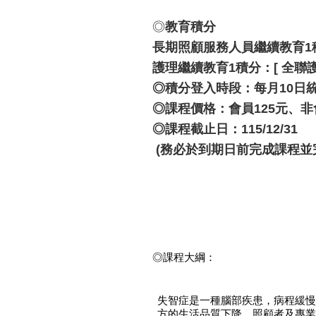
◎
教育積分
長期照顧服務人員繼續教育1
護理繼續教育1積分
：
[ 全聯護
◎
積分登入時段：
每月10日
◎課程價格：會員125元、非
◎課程截止日：115/12/31
(務必於到期日前完成課程並
◎課程大綱：
失智症是一種腦部疾患，病程緩慢
方的生活品質下降。照顧者及專