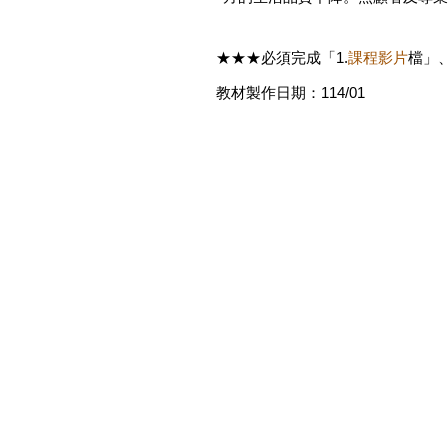
★★★必須完成「1.
課程影片
檔」
教材製作日期：114/01