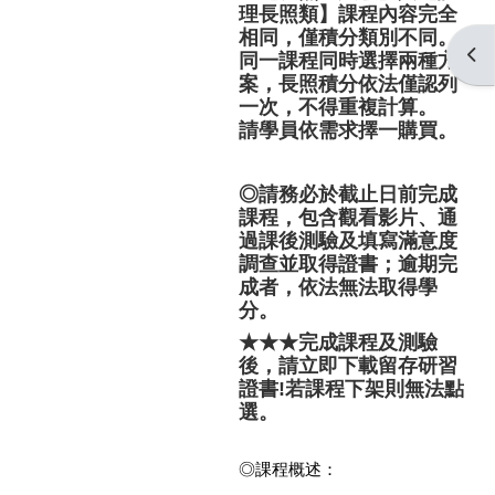
理長照類
】
課程內容完全
相同，僅積分類別不同。
開啟
同一課程同時選擇兩種方
案，長照積分依法僅認列
一次，不得重複計算。
請學員依需求擇一購買。
◎
請務必於截止日前完成
課程，包含觀看影片、通
過課後測驗及填寫滿意度
調查並取得證書；逾期完
成者，依法無法取得學
分。
★★★完成課程及測驗
後，請立即下載留存研習
證書!若課程下架則無法點
選。
◎課程概述：