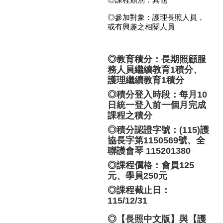
◎課程類別：其他
◎參加對象：護理長照人員，
或有興趣之相關人員
◎教育積分：長期照顧服
務人員繼續教育1積分、
護理繼續教育1積分
◎
積分登入時段：每月10
日統一登入前一個月完成
課程之積分
◎積分認證字號：(115)護
協長字第1150569號、全
聯護會琴 115201380
◎課程價格：會員125
元、學員250元
◎課程截止日：
115/12/31
◎【長照中文版】與
【護