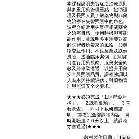
本課程說明失智症之治療原則
與多重用藥管理重點，協助護
理及長照人員了解藥物與非藥
物治療在失智照護中的角色。
課程介紹常用失智症相關藥物
之治療目標、使用時機與可能
副作用，並說明多重用藥對高
齡失智者所帶來的風險，如藥
物交互作用、不良反應及跌倒
風險。透過臨床案例，說明如
何進行用藥觀察、服藥安全衛
教及跨專業溝通，以提升用藥
安全與照護品質。課程強調以
人為本與持續評估，對藥物管
理與照護安全之要求。
★★★必須完成「1.課程影片
檔」、「2.課程測驗」、「3.問
卷調查」，即可下載研習證
明。(需看完全部課程內容，同
時測驗達７０分以上，該課程
才會通過)★★★
教材製作日期：115/03